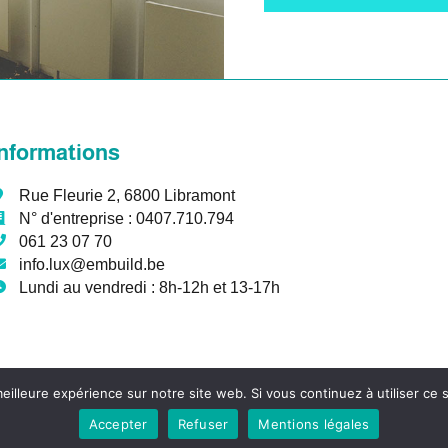
Informations
Rue Fleurie 2, 6800 Libramont
N° d'entreprise :
0407.710.794
061 23 07 70
info.lux@embuild.be
Lundi au vendredi :
8h-12h et 13-17h
eilleure expérience sur notre site web. Si vous continuez à utiliser ce
Accepter
Refuser
Mentions légales
s droits réservés – Conception :
Blue
Pixel